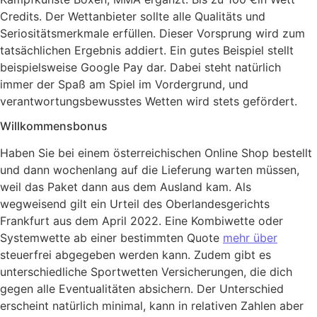
Credits. Der Wettanbieter sollte alle Qualitäts und
Seriositätsmerkmale erfüllen. Dieser Vorsprung wird zum
tatsächlichen Ergebnis addiert. Ein gutes Beispiel stellt
beispielsweise Google Pay dar. Dabei steht natürlich
immer der Spaß am Spiel im Vordergrund, und
verantwortungsbewusstes Wetten wird stets gefördert.
Willkommensbonus
Haben Sie bei einem österreichischen Online Shop bestellt
und dann wochenlang auf die Lieferung warten müssen,
weil das Paket dann aus dem Ausland kam. Als
wegweisend gilt ein Urteil des Oberlandesgerichts
Frankfurt aus dem April 2022. Eine Kombiwette oder
Systemwette ab einer bestimmten Quote
mehr über
steuerfrei abgegeben werden kann. Zudem gibt es
unterschiedliche Sportwetten Versicherungen, die dich
gegen alle Eventualitäten absichern. Der Unterschied
erscheint natürlich minimal, kann in relativen Zahlen aber