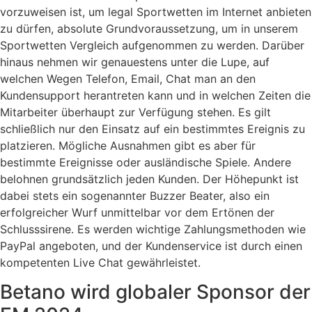
vorzuweisen ist, um legal Sportwetten im Internet anbieten
zu dürfen, absolute Grundvoraussetzung, um in unserem
Sportwetten Vergleich aufgenommen zu werden. Darüber
hinaus nehmen wir genauestens unter die Lupe, auf
welchen Wegen Telefon, Email, Chat man an den
Kundensupport herantreten kann und in welchen Zeiten die
Mitarbeiter überhaupt zur Verfügung stehen. Es gilt
schließlich nur den Einsatz auf ein bestimmtes Ereignis zu
platzieren. Mögliche Ausnahmen gibt es aber für
bestimmte Ereignisse oder ausländische Spiele. Andere
belohnen grundsätzlich jeden Kunden. Der Höhepunkt ist
dabei stets ein sogenannter Buzzer Beater, also ein
erfolgreicher Wurf unmittelbar vor dem Ertönen der
Schlusssirene. Es werden wichtige Zahlungsmethoden wie
PayPal angeboten, und der Kundenservice ist durch einen
kompetenten Live Chat gewährleistet.
Betano wird globaler Sponsor der