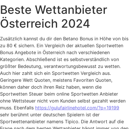
Beste Wettanbieter
Österreich 2024
Zusätzlich kannst du dir den Betano Bonus in Höhe von bis
zu 80 € sichern. Ein Vergleich der aktuellen Sportwetten
Bonus Angebote in Österreich nach verschiedenen
Kategorien. Abschließend ist es selbstverständlich von
größter Bedeutung, verantwortungsbewusst zu wetten.
Auch hier zahlt sich ein Sportwetten Vergleich aus.
Geringere Wett Quoten, meistens Favoriten Quoten,
können daher doch ihren Reiz haben, wenn die
Sportwetten Steuer beim online Sportwetten Anbieter
ohne Wettsteuer nicht vom Kunden selbst gezahlt werden
muss. Ebenfalls
https://gulufairlinehotel.com/?p=19199
sehr berühmt unter deutschen Spielern ist der
Sportwettenanbieter namens Tipico. Die Antwort auf die
Frage nach dem besten Wettanbieter hängt immer von den