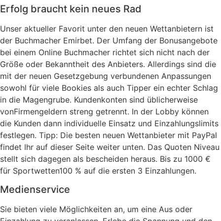
Erfolg braucht kein neues Rad
Unser aktueller Favorit unter den neuen Wettanbietern ist
der Buchmacher Emirbet. Der Umfang der Bonusangebote
bei einem Online Buchmacher richtet sich nicht nach der
Größe oder Bekanntheit des Anbieters. Allerdings sind die
mit der neuen Gesetzgebung verbundenen Anpassungen
sowohl für viele Bookies als auch Tipper ein echter Schlag
in die Magengrube. Kundenkonten sind üblicherweise
vonFirmengeldern streng getrennt. In der Lobby können
die Kunden dann individuelle Einsatz und Einzahlungslimits
festlegen. Tipp: Die besten neuen Wettanbieter mit PayPal
findet Ihr auf dieser Seite weiter unten. Das Quoten Niveau
stellt sich dagegen als bescheiden heraus. Bis zu 1000 €
für Sportwetten100 % auf die ersten 3 Einzahlungen.
Medienservice
Sie bieten viele Möglichkeiten an, um eine Aus oder