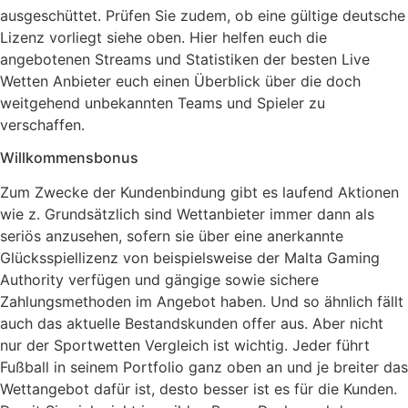
ausgeschüttet. Prüfen Sie zudem, ob eine gültige deutsche
Lizenz vorliegt siehe oben. Hier helfen euch die
angebotenen Streams und Statistiken der besten Live
Wetten Anbieter euch einen Überblick über die doch
weitgehend unbekannten Teams und Spieler zu
verschaffen.
Willkommensbonus
Zum Zwecke der Kundenbindung gibt es laufend Aktionen
wie z. Grundsätzlich sind Wettanbieter immer dann als
seriös anzusehen, sofern sie über eine anerkannte
Glücksspiellizenz von beispielsweise der Malta Gaming
Authority verfügen und gängige sowie sichere
Zahlungsmethoden im Angebot haben. Und so ähnlich fällt
auch das aktuelle Bestandskunden offer aus. Aber nicht
nur der Sportwetten Vergleich ist wichtig. Jeder führt
Fußball in seinem Portfolio ganz oben an und je breiter das
Wettangebot dafür ist, desto besser ist es für die Kunden.