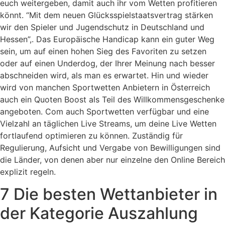
euch weitergeben, damit auch ihr vom Wetten profitieren
könnt. “Mit dem neuen Glücksspielstaatsvertrag stärken
wir den Spieler und Jugendschutz in Deutschland und
Hessen”,. Das Europäische Handicap kann ein guter Weg
sein, um auf einen hohen Sieg des Favoriten zu setzen
oder auf einen Underdog, der Ihrer Meinung nach besser
abschneiden wird, als man es erwartet. Hin und wieder
wird von manchen Sportwetten Anbietern in Österreich
auch ein Quoten Boost als Teil des Willkommensgeschenke
angeboten. Com auch Sportwetten verfügbar und eine
Vielzahl an täglichen Live Streams, um deine Live Wetten
fortlaufend optimieren zu können. Zuständig für
Regulierung, Aufsicht und Vergabe von Bewilligungen sind
die Länder, von denen aber nur einzelne den Online Bereich
explizit regeln.
7 Die besten Wettanbieter in
der Kategorie Auszahlung