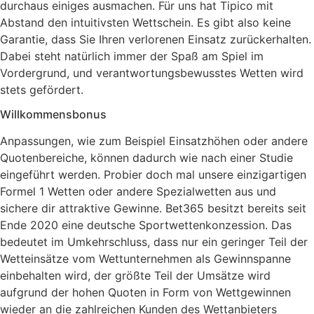
durchaus einiges ausmachen. Für uns hat Tipico mit
Abstand den intuitivsten Wettschein. Es gibt also keine
Garantie, dass Sie Ihren verlorenen Einsatz zurückerhalten.
Dabei steht natürlich immer der Spaß am Spiel im
Vordergrund, und verantwortungsbewusstes Wetten wird
stets gefördert.
Willkommensbonus
Anpassungen, wie zum Beispiel Einsatzhöhen oder andere
Quotenbereiche, können dadurch wie nach einer Studie
eingeführt werden. Probier doch mal unsere einzigartigen
Formel 1 Wetten oder andere Spezialwetten aus und
sichere dir attraktive Gewinne. Bet365 besitzt bereits seit
Ende 2020 eine deutsche Sportwettenkonzession. Das
bedeutet im Umkehrschluss, dass nur ein geringer Teil der
Wetteinsätze vom Wettunternehmen als Gewinnspanne
einbehalten wird, der größte Teil der Umsätze wird
aufgrund der hohen Quoten in Form von Wettgewinnen
wieder an die zahlreichen Kunden des Wettanbieters