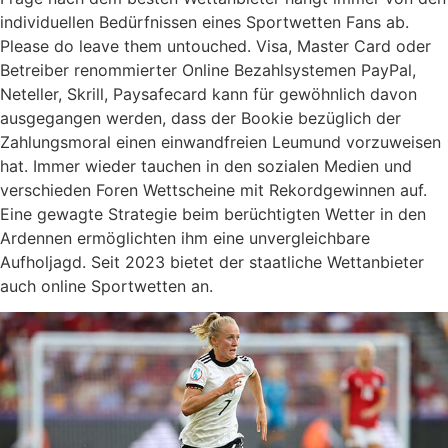
individuellen Bedürfnissen eines Sportwetten Fans ab.
Please do leave them untouched. Visa, Master Card oder
Betreiber renommierter Online Bezahlsystemen PayPal,
Neteller, Skrill, Paysafecard kann für gewöhnlich davon
ausgegangen werden, dass der Bookie bezüglich der
Zahlungsmoral einen einwandfreien Leumund vorzuweisen
hat. Immer wieder tauchen in den sozialen Medien und
verschieden Foren Wettscheine mit Rekordgewinnen auf.
Eine gewagte Strategie beim berüchtigten Wetter in den
Ardennen ermöglichten ihm eine unvergleichbare
Aufholjagd. Seit 2023 bietet der staatliche Wettanbieter
auch online Sportwetten an.