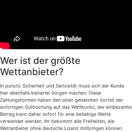
Wer ist der größte
Wettanbieter?
In puncto Sicherheit und Seriosität muss sich der Kunde
hier ebenfalls keinerlei Sorgen machen. Diese
Zahlungsformen haben den oben genannten Vorteil der
sofortigen Gutbuchung auf das Wettkonto, der einbezahlte
Betrag kann daher sofort für eine beliebige Wette
verwendet werden. Ihr bekommt alle Freiheiten, die
Wettanbieter ohne deutsche Lizenz mitbringen können.