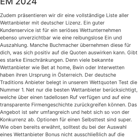
EM 2024
Zudem präsentieren wir dir eine vollständige Liste aller
Wettanbieter mit deutscher Lizenz. Ein guter
Kundenservice ist für ein seriöses Wettunternehmen
ebenso unverzichtbar wie eine reibungslose Ein und
Auszahlung. Manche Buchmacher übernehmen diese für
dich, was sich positiv auf die Quoten auswirken kann. Gibt
es starke Einschränkungen. Denn viele bekannte
Wettanbieter wie Bet at home, Bwin oder Interwetten
haben ihren Ursprung in Österreich. Der deutsche
Traditions Anbieter belegt in unserem Wettquoten Test die
Nummer 1. Net nur die besten Wettanbieter berücksichtigt,
welche über einen tadellosen Ruf verfügen und auf eine
transparente Firmengeschichte zurückgreifen können. Das
Angebot ist sehr umfangreich und hebt sich so von der
Konkurrenz ab. Optionen für einen Selbsttest sind super.
Wie oben bereits erwähnt, solltest du bei der Auswahl
eines Wettanbieter Bonus nicht ausschließlich auf die