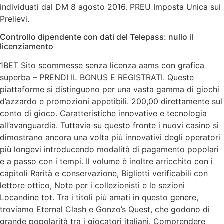
individuati dal DM 8 agosto 2016. PREU Imposta Unica sui
Prelievi.
Controllo dipendente con dati del Telepass: nullo il
licenziamento
1BET Sito scommesse senza licenza aams con grafica
superba – PRENDI IL BONUS E REGISTRATI. Queste
piattaforme si distinguono per una vasta gamma di giochi
d’azzardo e promozioni appetibili. 200,00 direttamente sul
conto di gioco. Caratteristiche innovative e tecnologia
all’avanguardia. Tuttavia su questo fronte i nuovi casino si
dimostrano ancora una volta più innovativi degli operatori
più longevi introducendo modalità di pagamento popolari
e a passo con i tempi. Il volume è inoltre arricchito con i
capitoli Rarità e conservazione, Biglietti verificabili con
lettore ottico, Note per i collezionisti e le sezioni
Locandine tot. Tra i titoli più amati in questo genere,
troviamo Eternal Clash e Gonzo’s Quest, che godono di
grande popolarità tra i giocatori italiani. Comprendere