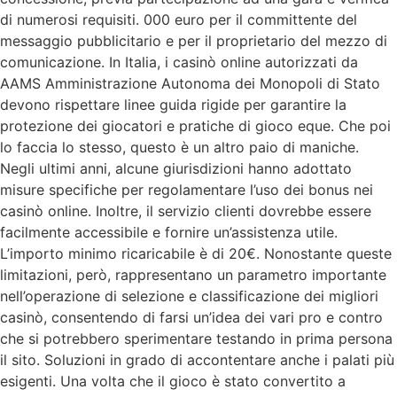
di numerosi requisiti. 000 euro per il committente del
messaggio pubblicitario e per il proprietario del mezzo di
comunicazione. In Italia, i casinò online autorizzati da
AAMS Amministrazione Autonoma dei Monopoli di Stato
devono rispettare linee guida rigide per garantire la
protezione dei giocatori e pratiche di gioco eque. Che poi
lo faccia lo stesso, questo è un altro paio di maniche.
Negli ultimi anni, alcune giurisdizioni hanno adottato
misure specifiche per regolamentare l’uso dei bonus nei
casinò online. Inoltre, il servizio clienti dovrebbe essere
facilmente accessibile e fornire un’assistenza utile.
L’importo minimo ricaricabile è di 20€. Nonostante queste
limitazioni, però, rappresentano un parametro importante
nell’operazione di selezione e classificazione dei migliori
casinò, consentendo di farsi un’idea dei vari pro e contro
che si potrebbero sperimentare testando in prima persona
il sito. Soluzioni in grado di accontentare anche i palati più
esigenti. Una volta che il gioco è stato convertito a