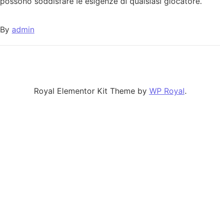
possono soddisfare le esigenze di qualsiasi giocatore.
By
admin
Royal Elementor Kit Theme by
WP Royal
.