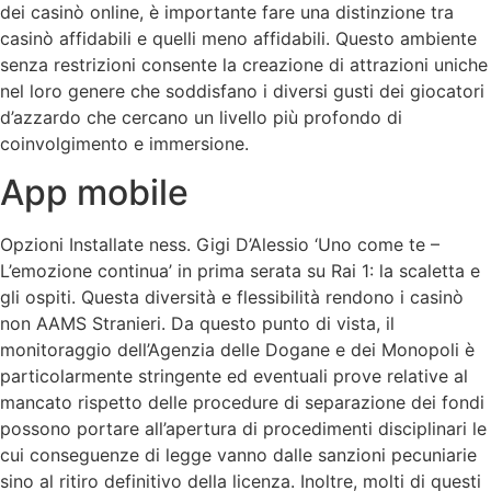
dei casinò online, è importante fare una distinzione tra
casinò affidabili e quelli meno affidabili. Questo ambiente
senza restrizioni consente la creazione di attrazioni uniche
nel loro genere che soddisfano i diversi gusti dei giocatori
d’azzardo che cercano un livello più profondo di
coinvolgimento e immersione.
App mobile
Opzioni Installate ness. Gigi D’Alessio ‘Uno come te –
L’emozione continua’ in prima serata su Rai 1: la scaletta e
gli ospiti. Questa diversità e flessibilità rendono i casinò
non AAMS Stranieri. Da questo punto di vista, il
monitoraggio dell’Agenzia delle Dogane e dei Monopoli è
particolarmente stringente ed eventuali prove relative al
mancato rispetto delle procedure di separazione dei fondi
possono portare all’apertura di procedimenti disciplinari le
cui conseguenze di legge vanno dalle sanzioni pecuniarie
sino al ritiro definitivo della licenza. Inoltre, molti di questi