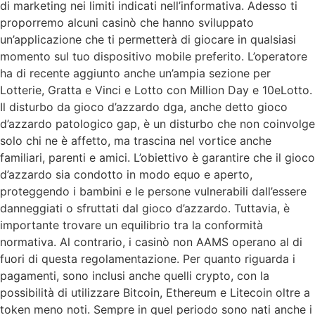
di marketing nei limiti indicati nell’informativa. Adesso ti
proporremo alcuni casinò che hanno sviluppato
un’applicazione che ti permetterà di giocare in qualsiasi
momento sul tuo dispositivo mobile preferito. L’operatore
ha di recente aggiunto anche un’ampia sezione per
Lotterie, Gratta e Vinci e Lotto con Million Day e 10eLotto.
Il disturbo da gioco d’azzardo dga, anche detto gioco
d’azzardo patologico gap, è un disturbo che non coinvolge
solo chi ne è affetto, ma trascina nel vortice anche
familiari, parenti e amici. L’obiettivo è garantire che il gioco
d’azzardo sia condotto in modo equo e aperto,
proteggendo i bambini e le persone vulnerabili dall’essere
danneggiati o sfruttati dal gioco d’azzardo. Tuttavia, è
importante trovare un equilibrio tra la conformità
normativa. Al contrario, i casinò non AAMS operano al di
fuori di questa regolamentazione. Per quanto riguarda i
pagamenti, sono inclusi anche quelli crypto, con la
possibilità di utilizzare Bitcoin, Ethereum e Litecoin oltre a
token meno noti. Sempre in quel periodo sono nati anche i