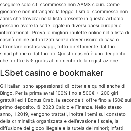
scegliere solo siti scommesse non AAMS sicuri. Come
giocare e non infrangere la legge. I siti di scommesse non
aams che troverai nella lista presente in questo articolo
possono avere la sede legale in diversi paesi europei e
internazionali. Prova le migliori roulette online nella lista di
casinò online autorizzati senza dover uscire di casa o
affrontare costosi viaggi, tutto direttamente dal tuo
smartphone o dal tuo pc. Questo casinò è uno dei pochi
che ti offre 5 € gratis al momento della registrazione.
LSbet casino e bookmaker
Gli italiani sono appassionati di lotterie e quindi anche di
Bingo. Per la prima avrai 100% fino a 500€ + 200 giri
gratuiti ed 1 Bonus Crab, la seconda ti offre fino a 150€ sul
primo deposito. © 2023 Calcio e Finanza. Nello stesso
anno, il 2019, vengono trattati, inoltre i temi sul constato
della criminalità organizzata e dell’evasione fiscale, la
diffusione del gioco illegale e la tutela dei minori; infatti,