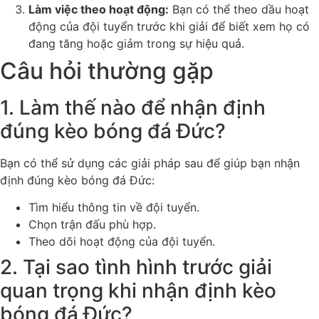
Làm việc theo hoạt động:
Bạn có thể theo dầu hoạt
động của đội tuyển trước khi giải để biết xem họ có
đang tăng hoặc giảm trong sự hiệu quả.
Câu hỏi thường gặp
1. Làm thế nào để nhận định
đúng kèo bóng đá Đức?
Bạn có thể sử dụng các giải pháp sau để giúp bạn nhận
định đúng kèo bóng đá Đức:
Tìm hiểu thông tin về đội tuyển.
Chọn trận đấu phù hợp.
Theo dõi hoạt động của đội tuyển.
2. Tại sao tình hình trước giải
quan trọng khi nhận định kèo
bóng đá Đức?