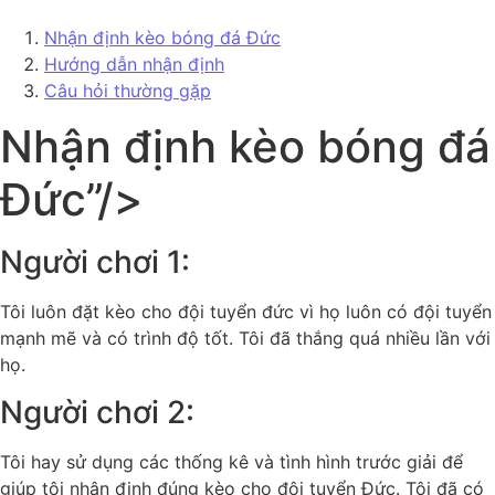
Nhận định kèo bóng đá Đức
Hướng dẫn nhận định
Câu hỏi thường gặp
Nhận định kèo bóng đá
Đức”/>
Người chơi 1:
Tôi luôn đặt kèo cho đội tuyển đức vì họ luôn có đội tuyển
mạnh mẽ và có trình độ tốt. Tôi đã thắng quá nhiều lần với
họ.
Người chơi 2:
Tôi hay sử dụng các thống kê và tình hình trước giải để
giúp tôi nhận định đúng kèo cho đội tuyển Đức. Tôi đã có