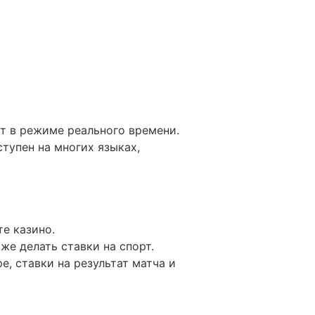
рт в режиме реального времени.
тупен на многих языках,
е казино.
е делать ставки на спорт.
, ставки на результат матча и