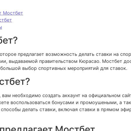
т Мостбет
стбет
ы
бет?
которое предлагает возможность делать ставки на спо
зии, выдаваемой правительством Кюрасао. Мостбет дос
т большой выбор спортивных мероприятий для ставок.
остбет?
, вам необходимо создать аккаунт на официальном сайт
ете воспользоваться бонусами и промоушеными, а такж
способы делать ставки, включая ставки в прямом эфире
 предлагает Мостбет