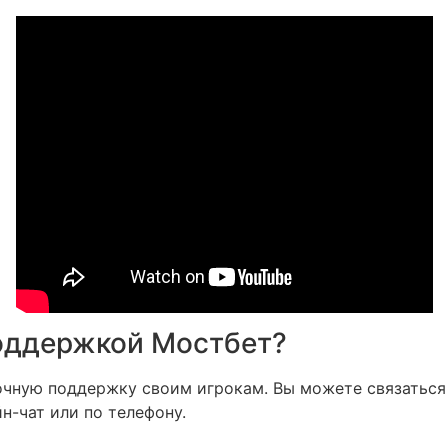
поддержкой Мостбет?
очную поддержку своим игрокам. Вы можете связаться
н-чат или по телефону.