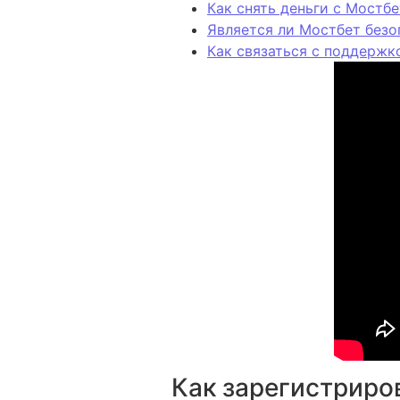
Как снять деньги с Мостбе
Является ли Мостбет без
Как связаться с поддержк
Как зарегистриро