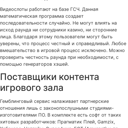
Видеослоты работают на базе ГСЧ. Данная
математическая программа создает
последовательности случайно. Не могут влиять на
исход раунда ни сотрудники казино, ни сторонние
лица. Благодаря этому пользователи могут быть
уверены, что процесс честный и справедливый. Любое
вмешательство в игровой процесс исключено. Можно
проверить честность раунда при необходимости, с
помощью генераторов хэшей.
Поставщики контента
игрового зала
Гемблинговый сервис налаживает партнерские
отношения лишь с законопослушными студиями-
изготовителями ПО. В комплекте есть софт от таких
хитовых разработчиков: Прагматик Плей, Gamzix,