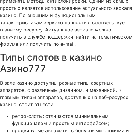
применять методы антиблокировки. Одним из самых
простых является использование актуального зеркала
казино. По внешним и функциональным
характеристикам зеркало полностью соответствует
главному ресурсу. Актуальное зеркало можно
получить в службе поддержки, найти на тематическом
форуме или получить по e-mail.
Типы слотов в казино
Азино777
В зале казино доступны разные типы азартных
аппаратов, с различным дизайном, и механикой. К
главным типам аппаратов, доступных на веб-ресурсе
казино, стоит отнести:
ретро-слоты: отличаются минимальным
функционалом и простым интерфейсом;
продвинутые автоматы: с бонусными опциями и