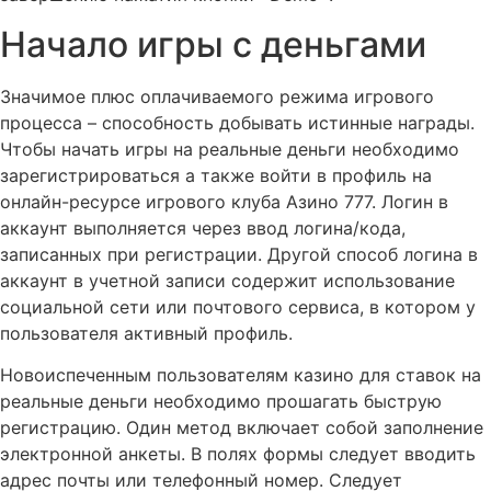
Начало игры с деньгами
Значимое плюс оплачиваемого режима игрового
процесса – способность добывать истинные награды.
Чтобы начать игры на реальные деньги необходимо
зарегистрироваться а также войти в профиль на
онлайн-ресурсе игрового клуба Азино 777. Логин в
аккаунт выполняется через ввод логина/кода,
записанных при регистрации. Другой способ логина в
аккаунт в учетной записи содержит использование
социальной сети или почтового сервиса, в котором у
пользователя активный профиль.
Новоиспеченным пользователям казино для ставок на
реальные деньги необходимо прошагать быструю
регистрацию. Один метод включает собой заполнение
электронной анкеты. В полях формы следует вводить
адрес почты или телефонный номер. Следует