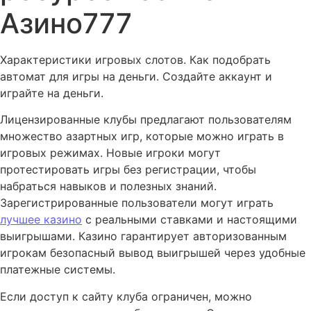
Азино777
Характеристики игровых слотов. Как подобрать
автомат для игры на деньги. Создайте аккаунт и
играйте на деньги.
Лицензированные клубы предлагают пользователям
множество азартных игр, которые можно играть в
игровых режимах. Новые игроки могут
протестировать игры без регистрации, чтобы
набраться навыков и полезных знаний.
Зарегистрированные пользователи могут играть
лучшее казино
с реальными ставками и настоящими
выигрышами. Казино гарантирует авторизованным
игрокам безопасный вывод выигрышей через удобные
платежные системы.
Если доступ к сайту клуба ограничен, можно