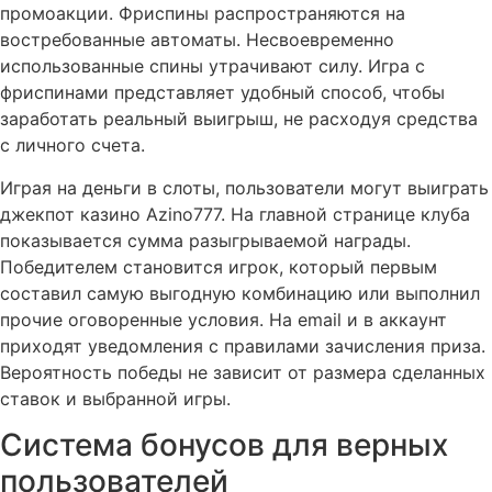
промоакции. Фриспины распространяются на
востребованные автоматы. Несвоевременно
использованные спины утрачивают силу. Игра с
фриспинами представляет удобный способ, чтобы
заработать реальный выигрыш, не расходуя средства
с личного счета.
Играя на деньги в слоты, пользователи могут выиграть
джекпот казино Azino777. На главной странице клуба
показывается сумма разыгрываемой награды.
Победителем становится игрок, который первым
составил самую выгодную комбинацию или выполнил
прочие оговоренные условия. На email и в аккаунт
приходят уведомления с правилами зачисления приза.
Вероятность победы не зависит от размера сделанных
ставок и выбранной игры.
Система бонусов для верных
пользователей