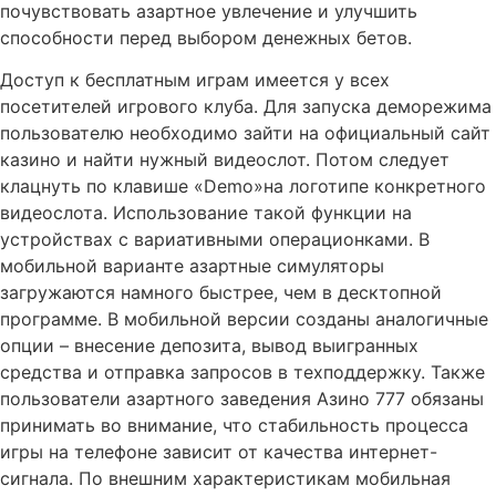
почувствовать азартное увлечение и улучшить
способности перед выбором денежных бетов.
Доступ к бесплатным играм имеется у всех
посетителей игрового клуба. Для запуска деморежима
пользователю необходимо зайти на официальный сайт
казино и найти нужный видеослот. Потом следует
клацнуть по клавише «Demo»на логотипе конкретного
видеослота. Использование такой функции на
устройствах с вариативными операционками. В
мобильной варианте азартные симуляторы
загружаются намного быстрее, чем в десктопной
программе. В мобильной версии созданы аналогичные
опции – внесение депозита, вывод выигранных
средства и отправка запросов в техподдержку. Также
пользователи азартного заведения Азино 777 обязаны
принимать во внимание, что стабильность процесса
игры на телефоне зависит от качества интернет-
сигнала. По внешним характеристикам мобильная