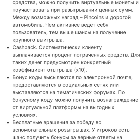
средства, можно получить виртуальные монеты и
поучаствовать при разыгрывании ценных сумм.
Между возможных наград – Pincoins и дорогой
автомобиль. Чем активнее ведет себя
пользователь, тем выше шансы на получение
крупного выигрыша.
Cashback. Систематически клиенту
выплачивается процент потраченных средств. Для
таких денег предусмотрен конкретный
коэффициент отыгрыша (х10).
Бонус коды высылаются по электронной почте,
предоставляются в социальных сетях или
выставляются на тематических форумах. По
бонусному коду можно получить вознаграждение
от виртуальной платформы на выгодных
условиях.
Бесплатные вращения за победу во
вспомогательных розыгрышах. У игроков есть
шанс получить бонусы за верные ответы на