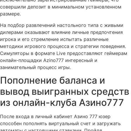
совершили депозит в минимальном установленном
размере.
На подбор развлечений настольного типа с живыми
дилерами оказывают влияние личные предпочтения
игрока и его стремление испытать различные
методики игрового процесса и стратегии поведения.
Симуляторы в формате Live предоставляют геймерам
онлайн-площадки Azino777 интересный и
занимательный процесс игры.
Пополнение баланса и
вывод выигранных средств
из онлайн-клуба Азино777
После входа в личный кабинет Азино 777 юзер
способен пополнять виртуальный счет и загружать
автоматы с настоящими ставками. Пройдя