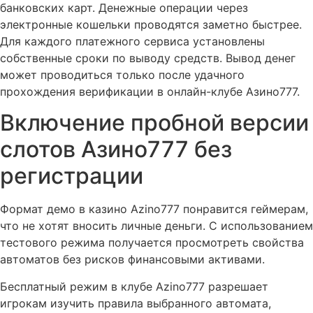
банковских карт. Денежные операции через
электронные кошельки проводятся заметно быстрее.
Для каждого платежного сервиса установлены
собственные сроки по выводу средств. Вывод денег
может проводиться только после удачного
прохождения верификации в онлайн-клубе Азино777.
Включение пробной версии
слотов Азино777 без
регистрации
Формат демо в казино Azino777 понравится геймерам,
что не хотят вносить личные деньги. С использованием
тестового режима получается просмотреть свойства
автоматов без рисков финансовыми активами.
Бесплатный режим в клубе Azino777 разрешает
игрокам изучить правила выбранного автомата,