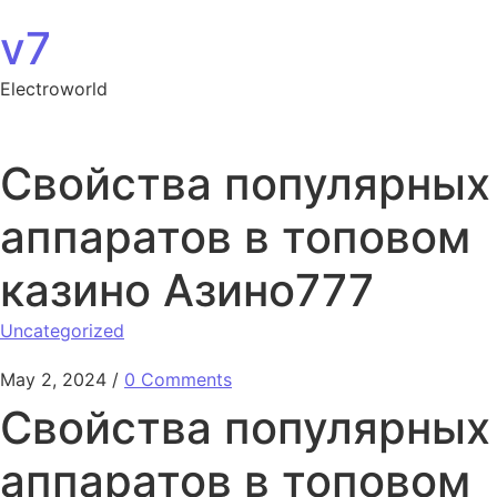
Skip to content
v7
Electroworld
Свойства популярных
аппаратов в топовом
казино Азино777
Uncategorized
May 2, 2024
/
0 Comments
Свойства популярных
аппаратов в топовом