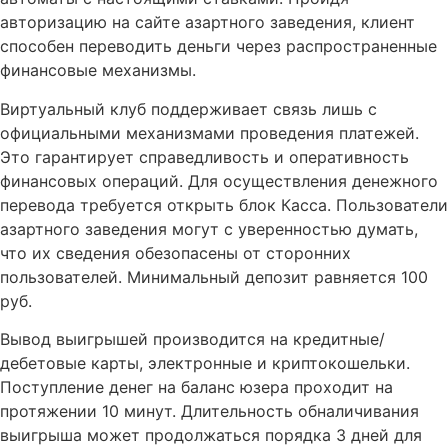
авторизацию на сайте азартного заведения, клиент
способен переводить деньги через распространенные
финансовые механизмы.
Виртуальный клуб поддерживает связь лишь с
официальными механизмами проведения платежей.
Это гарантирует справедливость и оперативность
финансовых операций. Для осуществления денежного
перевода требуется открыть блок Касса. Пользователи
азартного заведения могут с уверенностью думать,
что их сведения обезопасены от сторонних
пользователей. Минимальный депозит равняется 100
руб.
Вывод выигрышей производится на кредитные/
дебетовые карты, электронные и криптокошельки.
Поступление денег на баланс юзера проходит на
протяжении 10 минут. Длительность обналичивания
выигрыша может продолжаться порядка 3 дней для