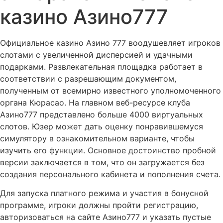
казино Азино777
Официальное казино Азино 777 воодушевляет игроков
слотами с увеличенной дисперсией и удачными
подарками. Развлекательная площадка работает в
соответствии с разрешающим документом,
полученным от всемирно известного уполномоченного
органа Кюрасао. На главном веб-ресурсе клуба
Азино777 представлено больше 4000 виртуальных
слотов. Юзер может дать оценку понравившемуся
симулятору в ознакомительном варианте, чтобы
изучить его функции. Основное достоинство пробной
версии заключается в том, что он загружается без
создания персонального кабинета и пополнения счета.
Для запуска платного режима и участия в бонусной
программе, игроки должны пройти регистрацию,
авторизоваться на сайте Азино777 и указать пустые